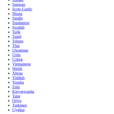
Samoan
Scots Gaelic
Shona
Sindhi
Sundanese
Swahili
Tajik
Tamil
Telugu
Thai
Ukrainian
Urdu
Uzbek
Vietnamese
Welsh
Xhosa
Yiddish
Yoruba
Zulu
Kinyarwanda
Tatar
Oriya
Turkmen
Uyghur