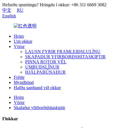
Hefurðu spurningu? Hringdu í okkur: +86 311 6669 3082
中文
RU
English
Heim
Um okkur
Vörur
LAUSN FYRIR FRAMLEIÐSLULÍNU
SKAPAÐUR YFIRBORÐSHITASKIPTIR
PINNA ROTOR VÉL
UMBUÐSLÍNUR
HJÁLPABÚNAÐUR
Fréttir
Myndbönd
Hafðu samband við okkur
Heim
Vörur
Skafaður yfirborðshitaskiptir
Flokkar