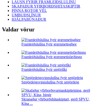
LAUSN FYRIR FRAMLEIÐSLULÍNU
SKAPAÐUR YFIRBORÐSHITASKIPTIR
PINNA ROTOR VÉL
UMBUÐSLÍNUR
HJÁLPABÚNAÐUR
Valdar vörur
Framleiðslulína fyrir grænmetisghee
Framleiðslulína fyrir grænmetisfæðingu
Framleiðslulína fyrir smjörlíki
Smjördeigsvinnslulína fyrir smjördeig
Skrapaður yfirborðshitaskiptari, gerð SPVU,
Kína ...