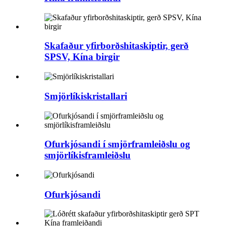
Skafaður yfirborðshitaskiptir, gerð
SPSV, Kína birgir
Smjörlíkiskristallari
Ofurkjósandi í smjörframleiðslu og
smjörlíkisframleiðslu
Ofurkjósandi