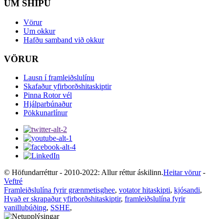
UM SHIPU
Vörur
Um okkur
Hafðu samband við okkur
VÖRUR
Lausn í framleiðslulínu
Skafaður yfirborðshitaskiptir
Pinna Rotor vél
Hjálparbúnaður
Pökkunarlínur
© Höfundarréttur - 2010-2022: Allur réttur áskilinn.
Heitar vörur
-
Veftré
Framleiðslulína fyrir grænmetisghee
,
votator hitaskipti
,
kjósandi
,
Hvað er skrapaður yfirborðshitaskiptir
,
framleiðslulína fyrir
vanillubúðing
,
SSHE
,