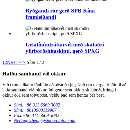
Ryðgandi rör gerð SPB Kína
framleiðandi
Gelatínútdráttarvél með skafaðri
yfirborðshitaskipti, gerð SPXG
1
2
Næst >
>>
Síða 1 / 2
Hafðu samband við okkur
Við erum alltaf reiðubúin að aðstoða þig. Það eru margar leiðir til að
hafa samband við okkur. Þú getur sent okkur skilaboð, hringt í
okkur eða sent tölvupóst, veldu það sem hentar þér best.
Sími:
+86 311 6669 3082
Sími:
+8613903119967
Fax:
+86 311 6669 3082
Netfang:
zheng@sino-votator.com