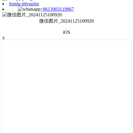
Senda tölvupóst
+8613903119967
微信图片_20241125100920
iOS
x