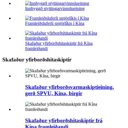
Innbyggð styttingarvinnslueining
Framleiðsluferli smjörlíkis í Kína
Skafaður yfirborðshitaskiptir frá Kína
framleiðandi
Skafaður yfirborðshitaskiptir
Skafaður yfirborðsvarmaskiptieining,
gerð SPVU, Kína, birgir
Skafaður yfirborðshitaskiptir frá
Kína framleiðandi