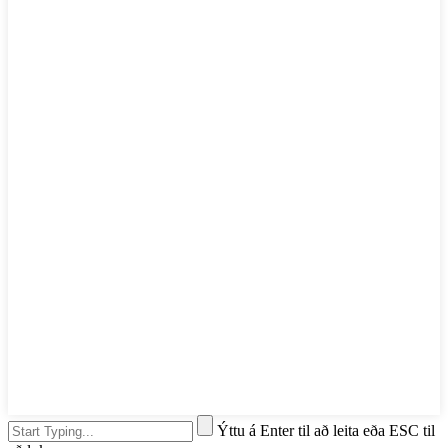
Ýttu á Enter til að leita eða ESC til