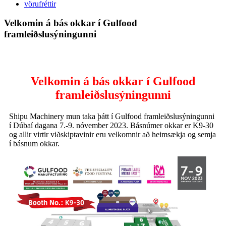
vörufréttir
Velkomin á bás okkar í Gulfood
framleiðslusýningunni
Velkomin á bás okkar í Gulfood
framleiðslusýningunni
Shipu Machinery mun taka þátt í Gulfood framleiðslusýningunni
í Dúbaí dagana 7.-9. nóvember 2023. Básnúmer okkar er K9-30
og allir virtir viðskiptavinir eru velkomnir að heimsækja og semja
í básnum okkar.