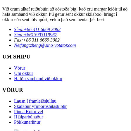
Við erum alltaf reiðubúin að aðstoða þig. Það eru margar leiðir til að
hafa samband við okkur. Þú getur sent okkur skilaboð, hringt í
okkur eða sent tölvupóst, veldu það sem hentar þér best.
Sími:
+86 311 6669 3082
Sími:
+8613903119967
Fax:
+86 311 6669 3082
Netfang:
zheng@sino-votator.com
UM SHIPU
Vörur
Um okkur
Hafðu samband við okkur
VÖRUR
Lausn í framleiðslulínu
Skafaður yfirborðshitaskiptir
Pinna Rotor vél
Hjálparbúnaður
Pökkunarlínur