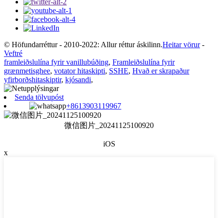
© Höfundarréttur - 2010-2022: Allur réttur áskilinn.
Heitar vörur
-
Veftré
framleiðslulína fyrir vanillubúðing
,
Framleiðslulína fyrir
grænmetisghee
,
votator hitaskipti
,
SSHE
,
Hvað er skrapaður
yfirborðshitaskiptir
,
kjósandi
,
Senda tölvupóst
+8613903119967
微信图片_20241125100920
iOS
x