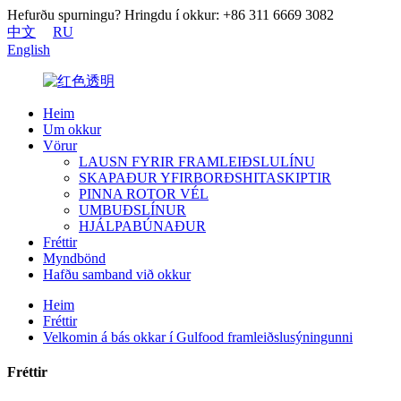
Hefurðu spurningu? Hringdu í okkur: +86 311 6669 3082
中文
RU
English
Heim
Um okkur
Vörur
LAUSN FYRIR FRAMLEIÐSLULÍNU
SKAPAÐUR YFIRBORÐSHITASKIPTIR
PINNA ROTOR VÉL
UMBUÐSLÍNUR
HJÁLPABÚNAÐUR
Fréttir
Myndbönd
Hafðu samband við okkur
Heim
Fréttir
Velkomin á bás okkar í Gulfood framleiðslusýningunni
Fréttir